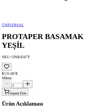
ÜNİVERSAL
PROTAPER BASAMAK
YEŞİL
SKU:
ONR4547Y
₺131,68
₺
Miktar
Sepete Ekle
Ürün Açıklaması