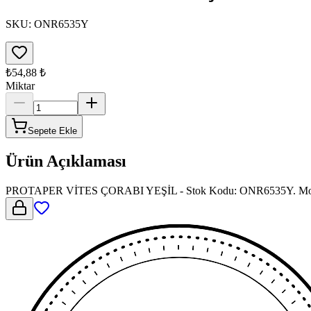
SKU:
ONR6535Y
₺54,88
₺
Miktar
Sepete Ekle
Ürün Açıklaması
PROTAPER VİTES ÇORABI YEŞİL - Stok Kodu: ONR6535Y. Motosikle