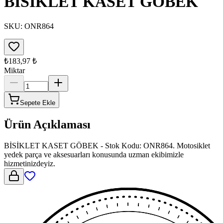
BİSİKLET KASET GÖBEK
SKU:
ONR864
₺183,97
₺
Miktar
Sepete Ekle
Ürün Açıklaması
BİSİKLET KASET GÖBEK - Stok Kodu: ONR864. Motosiklet
yedek parça ve aksesuarları konusunda uzman ekibimizle
hizmetinizdeyiz.