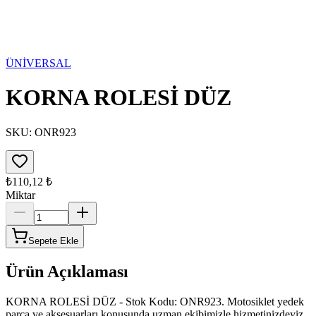
ÜNİVERSAL
KORNA ROLESİ DÜZ
SKU:
ONR923
₺110,12
₺
Miktar
Sepete Ekle
Ürün Açıklaması
KORNA ROLESİ DÜZ - Stok Kodu: ONR923. Motosiklet yedek
parça ve aksesuarları konusunda uzman ekibimizle hizmetinizdeyiz.