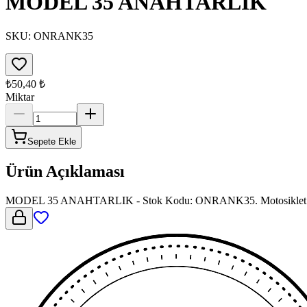
MODEL 35 ANAHTARLIK
SKU:
ONRANK35
₺50,40
₺
Miktar
Sepete Ekle
Ürün Açıklaması
MODEL 35 ANAHTARLIK - Stok Kodu: ONRANK35. Motosiklet yedek 